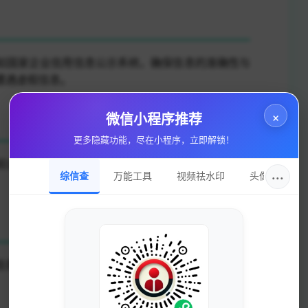
如国家企业信用信息公示系统，确保信息的准确性与
遭遇虚假信息。
×
微信小程序推荐
更多隐藏功能，尽在小程序，立即解锁！
如企业名称、注册号、法定代表人姓名等，这些信息
···
综信查
万能工具
视频祛水印
头像圈
信息，确保拼写无误，以提高查询的成功率。