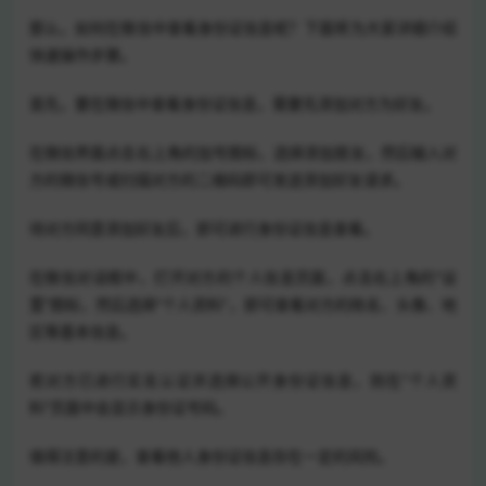
那么，如何在微信中查看身份证信息呢？下面将为大家详细介绍
快速操作步骤。
首先，要在微信中查看身份证信息，需要先添加对方为好友。
在微信界面点击右上角的加号图标，选择添加朋友，然后输入对
方的微信号或扫描对方的二维码即可发送添加好友请求。
待对方同意添加好友后，即可进行身份证信息查看。
在微信对话框中，打开对方的个人信息页面，点击右上角的"设
置"图标，然后选择"个人资料"，即可查看对方的姓名、头像、地
区等基本信息。
若对方已进行实名认证并选择公开身份证信息，则在"个人资
料"页面中会显示身份证号码。
值得注意的是，查看他人身份证信息存在一定的风险。