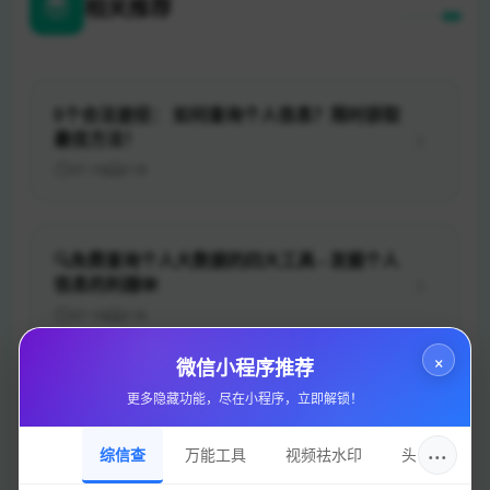
相关推荐
5个合法途径： 如何查询个人信息？限时获取
最佳方法！
07-10
119
🔍免费查询个人大数据的四大工具 - 发掘个人
信息的利器🛠️
07-10
116
×
微信小程序推荐
更多隐藏功能，尽在小程序，立即解锁！
揭秘查找他人信息的实用方法，你必须知道
的！
···
综信查
万能工具
视频祛水印
头像圈
07-10
136