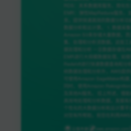
RDS：关系数据库服务，简化在云
EMR：弹性MapReduce服务，支
务，提供快速高效的数据分析功
数据分析和云计算。 1. 数据
Amazon S3来存储大量数据，而
集、处理和分析流数据。这些工具
据处理和分析 一旦数据存储在A
EMR进行大规模数据处理，如使用
Redshift进行快速数据查询和
统数据处理和分析外，AWS提
可使用Amazon SageMa
同时，使用Amazon Rekognit
及其他AI服务。 综上所述，借
高效地处理和分析数据，发掘有
个性化的大数据分析和云计算平
对您有所帮助，祝您在利用AWS
云服务器
aws.amazon.com