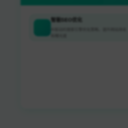
智能SEO优化
AI驱动的搜索引擎优化策略，提升网站排名
和曝光度
社区交流
与行业专家和同行交流经验，共同成长进步
专业指导
一对一专业咨询服务，个性化网站优化建议