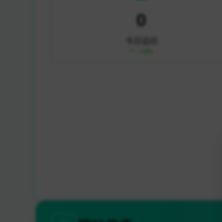
0
今日访问
+12%
236
累计访问
持续增长