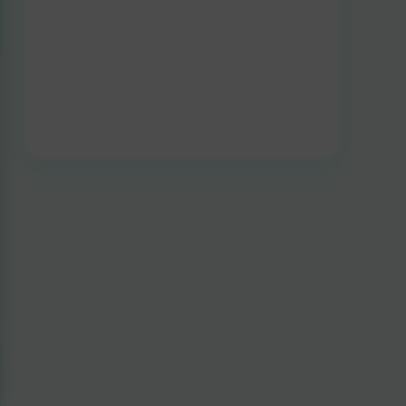
1,438
网盘小站
4
1,311
蚂蚁影视-高清在线电影院-电视剧
5
免费观看全集网站
1,179