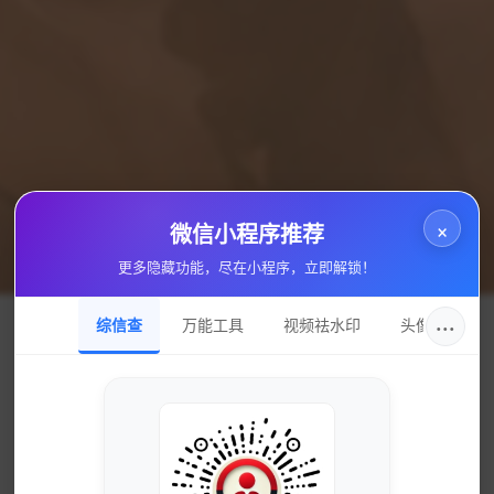
网站评级
5.0 分
×
微信小程序推荐
更多隐藏功能，尽在小程序，立即解锁！
···
综信查
万能工具
视频祛水印
头像圈
3
所属分类
游戏辅助