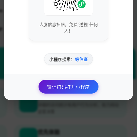
om
持有邮箱
隐私保护
人脉信息神器，免费"透视"任何
护
域名注册商
ename technology co., ltd.
人！
小程序搜索：
综信查
微信扫码打开小程序
实时数据分析
详细的访问统计和用户行为分析，助力网站
运营决策
优先体验