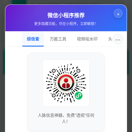
一对一专业咨询服务，个性化网站优化建议
×
微信小程序推荐
技术支持
更多隐藏功能，尽在小程序，立即解锁！
7×24小时技术支持，快速响应解决问题
···
综信查
万能工具
视频祛水印
头像圈
站长工具
Whois查询
备案查询
人脉信息神器，免费"透视"任何
人！
SEO查询
权重查询