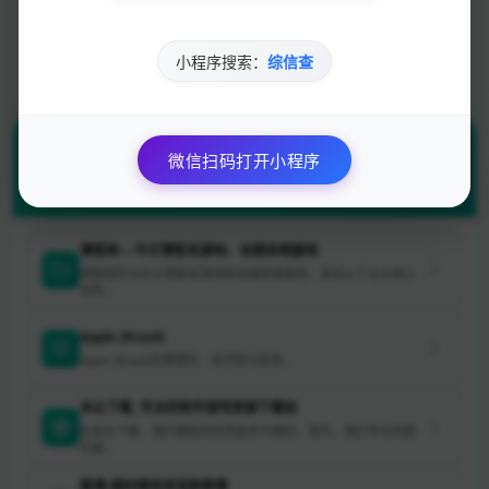
小程序搜索：
综信查
速度测试
安全检测
微信扫码打开小程序
相关推荐
博客网 -- 中文博客发源地，自媒体根据地
博客网作为中文博客发源地和自媒体根据地，具有以下五大核心
优势...
Apple (Brasil)
Apple (Brasil)的便捷性、经济性与实用...
米云下载_专业的软件游戏资源下载站
在米云下载，我们拥有的优势是多方面的。首先，我们专业的团
队能...
微博-随时随地发现新鲜事